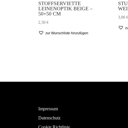
STOFFSERVIETTE
STU
LEINENOPTIK BEIGE –
WEI
50×50 CM
3,00
2,50
€
z
zur Wunschliste hinzufügen
Impressum
Datenschutz
Cookie Richtlinie