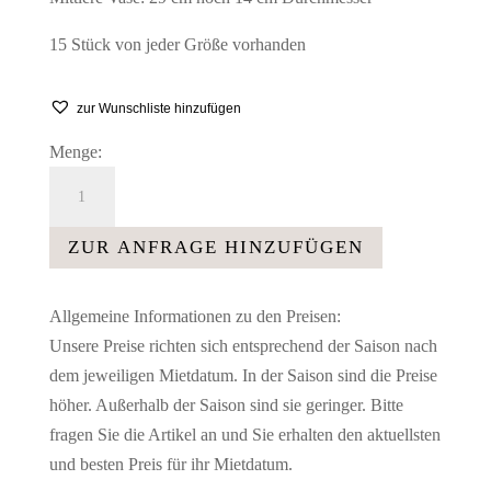
15 Stück von jeder Größe vorhanden
zur Wunschliste hinzufügen
Menge:
Glaspokalvase
hoch
auf
ZUR ANFRAGE HINZUFÜGEN
Fuß
-
Allgemeine Informationen zu den Preisen:
40
Unsere Preise richten sich entsprechend der Saison nach
cm
dem jeweiligen Mietdatum. In der Saison sind die Preise
Menge
höher. Außerhalb der Saison sind sie geringer. Bitte
fragen Sie die Artikel an und Sie erhalten den aktuellsten
und besten Preis für ihr Mietdatum.