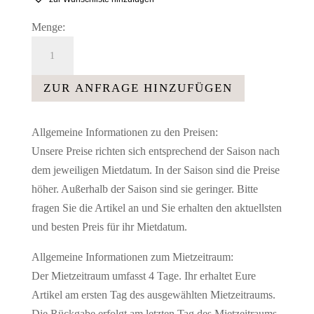
Menge:
Pailettenstoff
silber
-
ZUR ANFRAGE HINZUFÜGEN
1,40
m
Allgemeine Informationen zu den Preisen:
breit
Unsere Preise richten sich entsprechend der Saison nach
Menge
dem jeweiligen Mietdatum. In der Saison sind die Preise
höher. Außerhalb der Saison sind sie geringer. Bitte
fragen Sie die Artikel an und Sie erhalten den aktuellsten
und besten Preis für ihr Mietdatum.
Allgemeine Informationen zum Mietzeitraum:
Der Mietzeitraum umfasst 4 Tage. Ihr erhaltet Eure
Artikel am ersten Tag des ausgewählten Mietzeitraums.
Die Rückgabe erfolgt am letzten Tag des Mietzeitraums