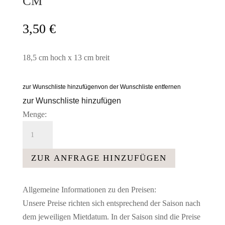
CM
3,50
€
18,5 cm hoch x 13 cm breit
zur Wunschliste hinzufügen
von der Wunschliste entfernen
zur Wunschliste hinzufügen
Menge:
Blumenvase
Glasvase
niedrig
ZUR ANFRAGE HINZUFÜGEN
klassisch
-
Allgemeine Informationen zu den Preisen:
18,5
Unsere Preise richten sich entsprechend der Saison nach
cm
dem jeweiligen Mietdatum. In der Saison sind die Preise
Menge