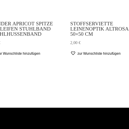
DER APRICOT SPITZE
STOFFSERVIETTE
LEIFEN STUHLBAND
LEINENOPTIK ALTROSA
UHLHUSSENBAND
50×50 CM
€
2,00
€
ur Wunschliste hinzufügen
zur Wunschliste hinzufügen