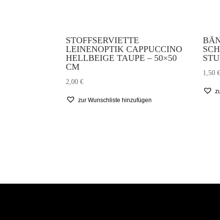
STOFFSERVIETTE
BÄN
LEINENOPTIK CAPPUCCINO
SCH
HELLBEIGE TAUPE – 50×50
ST
CM
1,50
2,00
€
z
zur Wunschliste hinzufügen