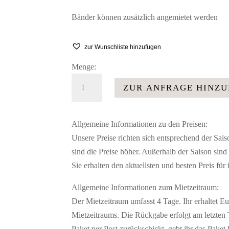
Bänder können zusätzlich angemietet werden
zur Wunschliste hinzufügen
Menge:
Stuhlhusse
ZUR ANFRAGE HINZ
Rock
Rockhusse
weiß
Allgemeine Informationen zu den Preisen:
Menge
Unsere Preise richten sich entsprechend der Sai
sind die Preise höher. Außerhalb der Saison sind s
Sie erhalten den aktuellsten und besten Preis für
Allgemeine Informationen zum Mietzeitraum:
Der Mietzeitraum umfasst 4 Tage. Ihr erhaltet E
Mietzeitraums. Die Rückgabe erfolgt am letzten T
Paket per Post zurückschickt, gebt ihr das Paket 